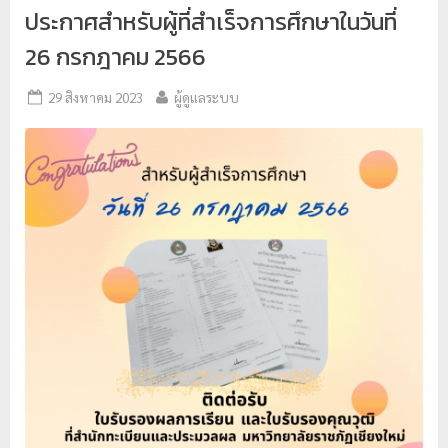
ประกาศสำหรับผู้ที่สำเร็จการศึกษาในวันที่
ย
26 กรกฎาคม 2566
ร
า
29 สิงหาคม 2023
ผู้ดูแลระบบ
ช
ภั
ฏ
เ
ชี
ย
ง
ใ
ห
ม่