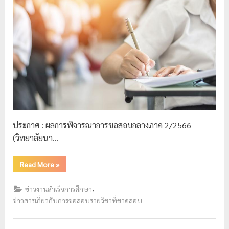
ป
ร
ะ
ม
ว
ล
ผ
ล
ประกาศ : ผลการพิจารณาการขอสอบกลางภาค 2/2566
ม
(วิทยาลัยนา…
ห
า
Read More
»
วิ
ท
,
ข่าวงานสำเร็จการศึกษา
ย
ข่าวสารเกี่ยวกับการขอสอบรายวิชาที่ขาดสอบ
า
ลั