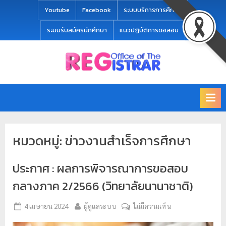
modal-check
Youtube
Facebook
ระบบบริการการศึกษา
ระบบรับสมัครนักศึกษา
แนวปฏิบัติการขอสอบ
Office
สำ
of
นั
the
ก
Registrar
Chiang
ท
mai
ะ
Rajabhat
หมวดหมู่:
ข่าวงานสำเร็จการศึกษา
University
เ
บี
ประกาศ : ผลการพิจารณาการขอสอบ
ย
น
กลางภาค 2/2566 (วิทยาลัยนานาชาติ)
แ
4 เมษายน 2024
ผู้ดูแลระบบ
ไม่มีความเห็น
ล
ะ