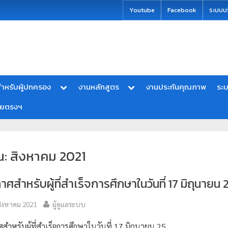
modal-check
Youtube
Facebook
ระบบบ
ำหรับผู้ปกครอง
งานหลักสูตร
งานประกันคุณภาพ
ระ
ายตรงฯ
น:
สิงหาคม 2021
าศสำหรับผู้ที่สำเร็จการศึกษาในวันที่ 17 มิถุนายน
สิงหาคม 2021
ผู้ดูแลระบบ
สำหรับผู้ที่สำเร็จการศึกษาในวันที่ 17 มิถุนายน 25…