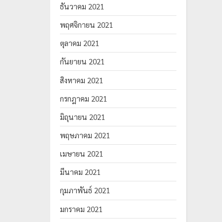
ธันวาคม 2021
พฤศจิกายน 2021
ตุลาคม 2021
กันยายน 2021
สิงหาคม 2021
กรกฎาคม 2021
มิถุนายน 2021
พฤษภาคม 2021
เมษายน 2021
มีนาคม 2021
กุมภาพันธ์ 2021
มกราคม 2021