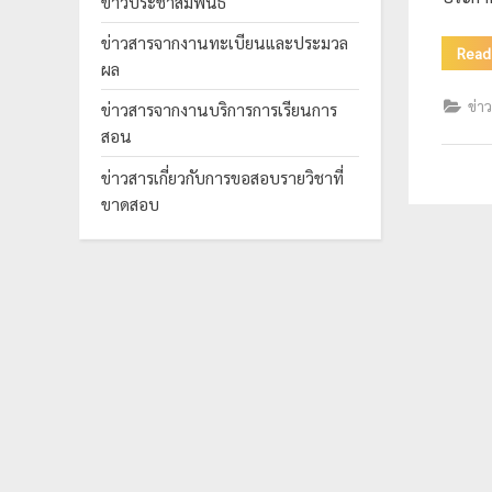
ข่าวประชาสัมพันธ์
ร
ข่าวสารจากงานทะเบียนและประมวล
ะ
Read
ผล
ม
ข่า
ข่าวสารจากงานบริการการเรียนการ
ว
สอน
ล
ผ
ข่าวสารเกี่ยวกับการขอสอบรายวิชาที่
ขาดสอบ
ล
ม
ห
า
วิ
ท
ย
า
ลั
ย