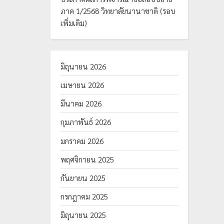
ภาค 1/2568 วิทยาลัยนานาชาติ (รอบ
เพิ่มเติม)
มิถุนายน 2026
เมษายน 2026
มีนาคม 2026
กุมภาพันธ์ 2026
มกราคม 2026
พฤศจิกายน 2025
กันยายน 2025
กรกฎาคม 2025
มิถุนายน 2025