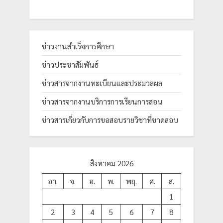
ข่าวงานสำเร็จการศึกษา
ข่าวประชาสัมพันธ์
ข่าวสารจากงานทะเบียนและประมวลผล
ข่าวสารจากงานบริการการเรียนการสอน
ข่าวสารเกี่ยวกับการขอสอบรายวิชาที่ขาดสอบ
สิงหาคม 2026
อา.
จ.
อ.
พ.
พฤ.
ศ.
ส.
1
2
3
4
5
6
7
8