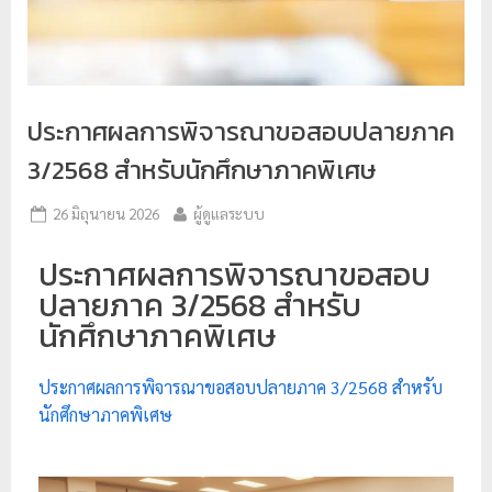
ป
ร
ะ
ม
ประกาศผลการพิจารณาขอสอบปลายภาค
ว
3/2568 สำหรับนักศึกษาภาคพิเศษ
ล
ผ
26 มิถุนายน 2026
ผู้ดูแลระบบ
ล
ประกาศผลการพิจารณาขอสอบ
ม
ปลายภาค 3/2568 สำหรับ
ห
นักศึกษาภาคพิเศษ
า
วิ
ประกาศผลการพิจารณาขอสอบปลายภาค 3/2568 สำหรับ
ท
นักศึกษาภาคพิเศษ
ย
า
ลั