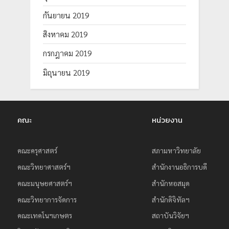
กันยายน 2019
สิงหาคม 2019
กรกฎาคม 2019
มิถุนายน 2019
คณะ
หน่วยงาน
คณะครุศาสตร์
สภามหาวิทยาลัย
คณะวิทยาศาสตร์ฯ
สำนักงานอธิการบดี
คณะมนุษยศาสตร์ฯ
สำนักหอสมุด
คณะวิทยาการจัดการ
สำนักดิจิทัลฯ
คณะเทคโนฯเกษตร
สถาบันวิจัยฯ