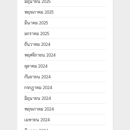
มิถุนายน 2025
พฤษภาคม 2025
มีนาคม 2025
มกราคม 2025
ธันวาคม 2024
พฤศจิกายน 2024
ตุลาคม 2024
กันยายน 2024
กรกฎาคม 2024
มิถุนายน 2024
พฤษภาคม 2024
เมษายน 2024