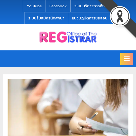
modal-check
Youtube
Facebook
ระบบบริการการศึกษา
ระบบรับสมัครนักศึกษา
แนวปฏิบัติการขอสอบ
Office
สำ
of
นั
the
ก
Registrar
Chiang
ท
mai
ะ
Rajabhat
University
เ
บี
ย
น
แ
ล
ะ