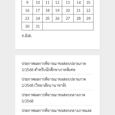
9
10
11
12
13
14
15
16
17
18
19
20
21
22
23
24
25
26
27
28
29
30
31
« มิ.ย.
ประกาศผลการพิจารณาขอสอบปลายภาค
3/2568 สำหรับนักศึกษาภาคพิเศษ
ประกาศผลการพิจารณาขอสอบปลายภาค
2/2568 (วิทยาลัยนานาชาติ)
ประกาศผลการพิจารณาขอสอบกลางภาค
3/2568
ประกาศผลการพิจารณาขอสอบกลางภาคและ