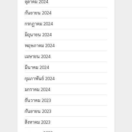
ตุลาคม 2024
กันยายน 2024
กรกฎาคม 2024
มิถุนายน 2024
พฤษภาคม 2024
เมษายน 2024
มีนาคม 2024
กุมภาพันธ์ 2024
มกราคม 2024
ธันวาคม 2023
กันยายน 2023
สิงหาคม 2023