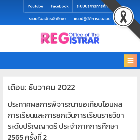
modal-check
Youtube
Facebook
ระบบบริการการศึกษา
ระบบรับสมัครนักศึกษา
แนวปฏิบัติการขอสอบ
Office
สำ
of
นั
the
ก
Registrar
Chiang
ท
mai
ะ
Rajabhat
เดือน:
ธันวาคม 2022
University
เ
บี
ประกาศผลการพิจารณาขอเทียบโอนผล
ย
น
การเรียนและการยกเว้นการเรียนรายวิชา
แ
ระดับปริญญาตรี ประจำภาคการศึกษา
ล
2565 ครั้งที่ 2
ะ