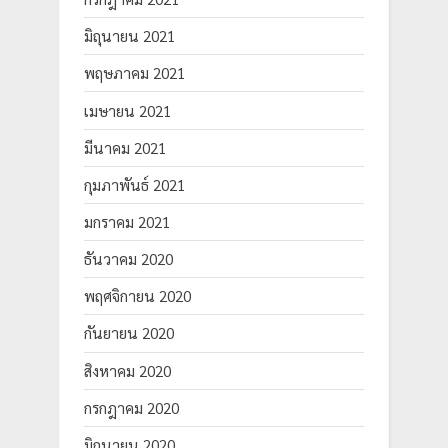
มิถุนายน 2021
พฤษภาคม 2021
เมษายน 2021
มีนาคม 2021
กุมภาพันธ์ 2021
มกราคม 2021
ธันวาคม 2020
พฤศจิกายน 2020
กันยายน 2020
สิงหาคม 2020
กรกฎาคม 2020
มิถุนายน 2020