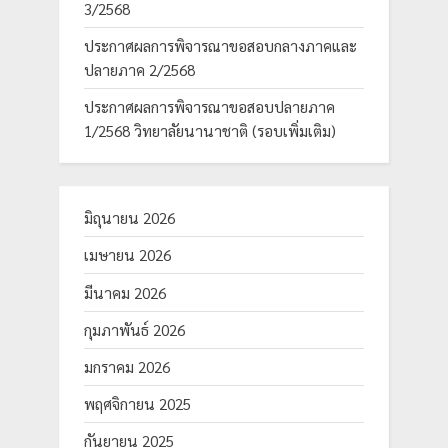
3/2568
ประกาศผลการพิจารณาขอสอบกลางภาคและ
ปลายภาค 2/2568
ประกาศผลการพิจารณาขอสอบปลายภาค
1/2568 วิทยาลัยนานาชาติ (รอบเพิ่มเติม)
มิถุนายน 2026
เมษายน 2026
มีนาคม 2026
กุมภาพันธ์ 2026
มกราคม 2026
พฤศจิกายน 2025
กันยายน 2025