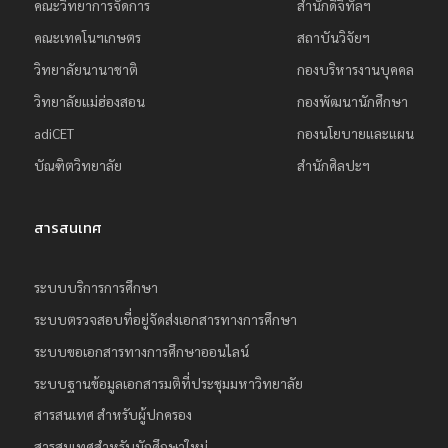
คณะวิทยาการจัดการ
สำนักดิจิทัลฯ
คณะเทคโนฯเกษตร
สถาบันวิจัยฯ
วิทยาลัยนานาชาติ
กองบริหารงานบุคคล
วิทยาลัยแม่ฮ่องสอน
กองพัฒนานักศึกษา
adiCET
กองนโยบายและแผน
บัณฑิตวิทยาลัย
สำนักศิลปะฯ
สารสนเทศ
ระบบบริการการศึกษา
ระบบตรวจสอบที่อยู่จัดส่งเอกสารทางการศึกษา
ระบบขอเอกสารทางการศึกษาออนไลน์
ระบบฐานข้อมูลเอกสารมติที่ประชุมมหาวิทยาลัย
สารสนเทศ สำหรับผู้ปกครอง
สารสนเทศสำหรับนักศึกษาใหม่