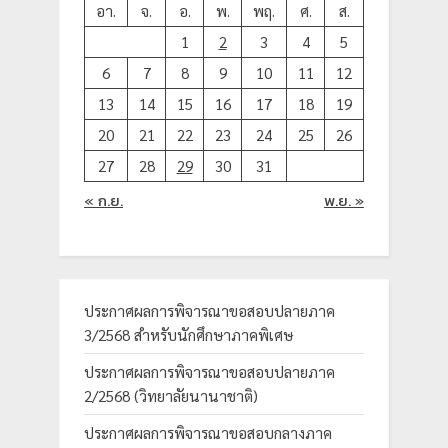
อา.
จ.
อ.
พ.
พฤ.
ศ.
ส.
1
2
3
4
5
6
7
8
9
10
11
12
13
14
15
16
17
18
19
20
21
22
23
24
25
26
27
28
29
30
31
« ก.ย.
พ.ย. »
ประกาศผลการพิจารณาขอสอบปลายภาค
3/2568 สำหรับนักศึกษาภาคพิเศษ
ประกาศผลการพิจารณาขอสอบปลายภาค
2/2568 (วิทยาลัยนานาชาติ)
ประกาศผลการพิจารณาขอสอบกลางภาค