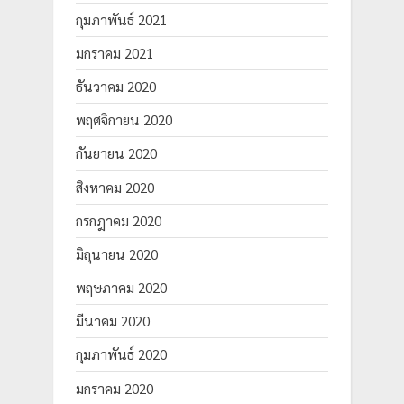
กุมภาพันธ์ 2021
มกราคม 2021
ธันวาคม 2020
พฤศจิกายน 2020
กันยายน 2020
สิงหาคม 2020
กรกฎาคม 2020
มิถุนายน 2020
พฤษภาคม 2020
มีนาคม 2020
กุมภาพันธ์ 2020
มกราคม 2020