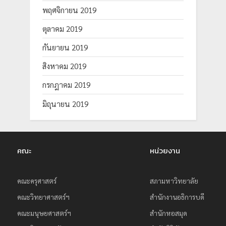
พฤศจิกายน 2019
ตุลาคม 2019
กันยายน 2019
สิงหาคม 2019
กรกฎาคม 2019
มิถุนายน 2019
คณะ
หน่วยงาน
คณะครุศาสตร์
สภามหาวิทยาลัย
คณะวิทยาศาสตร์ฯ
สำนักงานอธิการบดี
คณะมนุษยศาสตร์ฯ
สำนักหอสมุด