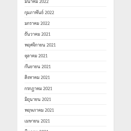
มีนาคม 2022
กุมภาพันธ์ 2022
มกราคม 2022
ธันวาคม 2021
พฤศจิกายน 2021
ตุลาคม 2021
กันยายน 2021
สิงหาคม 2021
กรกฎาคม 2021
มิถุนายน 2021
พฤษภาคม 2021
เมษายน 2021