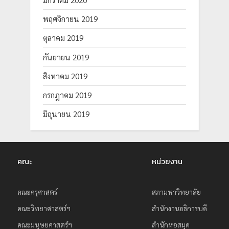
มกราคม 2020
พฤศจิกายน 2019
ตุลาคม 2019
กันยายน 2019
สิงหาคม 2019
กรกฎาคม 2019
มิถุนายน 2019
คณะ
หน่วยงาน
คณะครุศาสตร์
สภามหาวิทยาลัย
คณะวิทยาศาสตร์ฯ
สำนักงานอธิการบดี
คณะมนุษยศาสตร์ฯ
สำนักหอสมุด