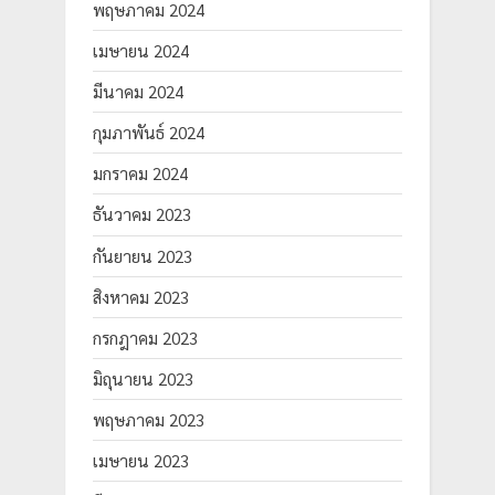
พฤษภาคม 2024
เมษายน 2024
มีนาคม 2024
กุมภาพันธ์ 2024
มกราคม 2024
ธันวาคม 2023
กันยายน 2023
สิงหาคม 2023
กรกฎาคม 2023
มิถุนายน 2023
พฤษภาคม 2023
เมษายน 2023