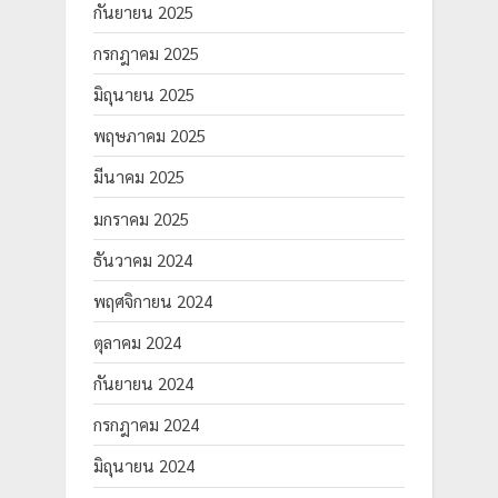
กันยายน 2025
กรกฎาคม 2025
มิถุนายน 2025
พฤษภาคม 2025
มีนาคม 2025
มกราคม 2025
ธันวาคม 2024
พฤศจิกายน 2024
ตุลาคม 2024
กันยายน 2024
กรกฎาคม 2024
มิถุนายน 2024