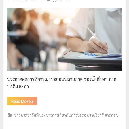
ป
ร
ะ
ม
ว
ล
ผ
ล
ม
ประกาศผลการพิจารณาขอสอบปลายภาค ของนักศึกษา ภาค
ห
ปกติและภา…
า
วิ
Read More
»
ท
ย
,
ข่าวประชาสัมพันธ์
ข่าวสารเกี่ยวกับการขอสอบรายวิชาที่ขาดสอบ
า
ลั