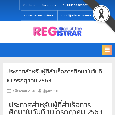
modal-check
Youtube
Facebook
ระบบบริการการศึกษา
ระบบรับสมัครนักศึกษา
แนวปฏิบัติการขอสอบ
Office
สำ
of
นั
the
ก
Registrar
Chiang
ท
mai
ะ
Rajabhat
ประกาศสำหรับผู้ที่สำเร็จการศึกษาในวันที่
University
เ
บี
10 กรกฎาคม 2563
ย
7 สิงหาคม 2020
ผู้ดูแลระบบ
น
แ
ประกาศสำหรับผู้ที่สำเร็จการ
ล
ศึกษาในวันที่ 10 กรกฎาคม 2563
ะ