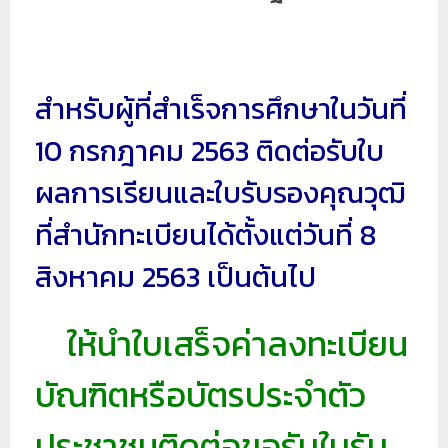
ป
ร
ะ
สำหรับผู้ที่สำเร็จการศึกษาในวันที่
ม
ว
10 กรกฎาคม 2563 ติดต่อรับใบ
ล
ผลการเรียนและใบรับรองคุณวุฒิ
ผ
ล
ที่สำนักทะเบียนได้ตั้งแต่วันที่ 8
ม
สิงหาคม 2563 เป็นต้นไป​
ห
า
ให้นำใบเสร็จค่าลงทะเบียน
วิ
ท
บัณฑิตหรือบัตรประจำตัว
ย
า
ประชาชนติดต่อขอรับใบรับ
ลั