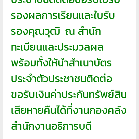
ย
รองผลการเรียนและใบรับ
ร
า
รองคุณวุฒิ ณ สำนัก
ช
ภั
ทะเบียนและประมวลผล
ฏ
พร้อมทั้งให้นำสำเนาบัตร
เ
ชี
ประจำตัวประชาชนติดต่อ
ย
ง
ขอรับเงินค่าประกันทรัพย์สิน
ใ
ห
เสียหายคืนได้ที่งานกองคลัง
ม่
สำนักงานอธิการบดี