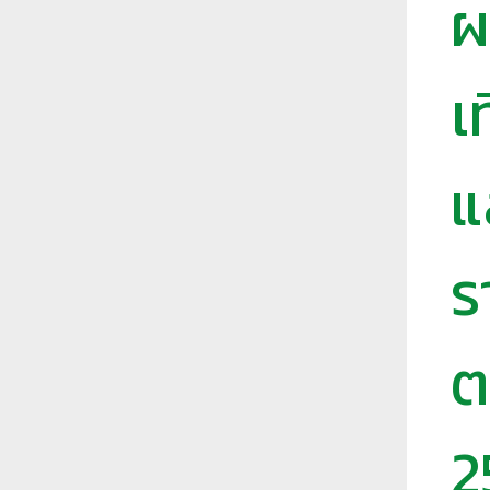
ผ
ร
า
เ
ช
ภั
ฏ
แ
เ
ชี
ย
ร
ง
ใ
ห
ต
ม่
2