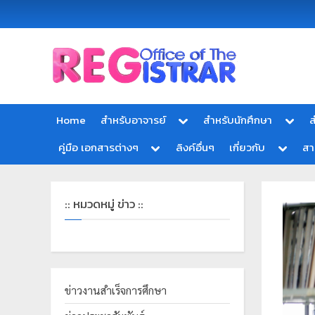
Office
สำ
of
นั
the
ก
Registrar
Home
สำหรับอาจารย์
สำหรับนักศึกษา
ส
Chiang
ท
mai
คู่มือ เอกสารต่างๆ
ลิงค์อื่นๆ
เกี่ยวกับ
ส
ะ
Rajabhat
University
เ
บี
:: หมวดหมู่ ข่าว ::
ย
น
แ
ล
ะ
ข่าวงานสำเร็จการศึกษา
ป