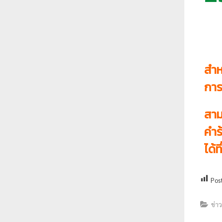
สำห
การ
สาม
คำร
ได้ที่
Pos
ข่า