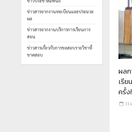
ข่าวประชาสัมพันธ์
ร
ข่าวสารจากงานทะเบียนและประมวล
ะ
ผล
ม
ข่าวสารจากงานบริการการเรียนการ
ว
สอน
ล
ผ
ข่าวสารเกี่ยวกับการขอสอบรายวิชาที่
ขาดสอบ
ล
ม
ผลก
ห
เรีย
า
วิ
ครั้งท
ท
31 
ย
า
ลั
ย