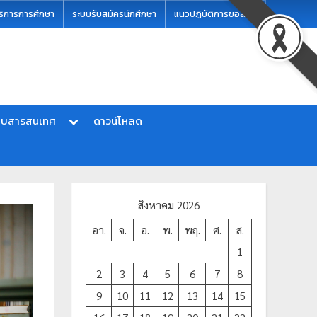
ริการการศึกษา
ระบบรับสมัครนักศึกษา
แนวปฏิบัติการขอสอบ
บบสารสนเทศ
ดาวน์โหลด
สิงหาคม 2026
อา.
จ.
อ.
พ.
พฤ.
ศ.
ส.
1
2
3
4
5
6
7
8
9
10
11
12
13
14
15