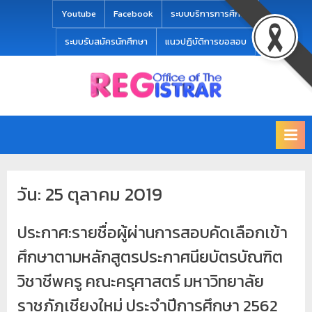
modal-check
Youtube
Facebook
ระบบบริการการศึกษา
ระบบรับสมัครนักศึกษา
แนวปฏิบัติการขอสอบ
Office
สำ
of
นั
the
ก
Registrar
Chiang
ท
mai
ะ
Rajabhat
วัน:
25 ตุลาคม 2019
University
เ
บี
ประกาศ:รายชื่อผู้ผ่านการสอบคัดเลือกเข้า
ย
น
ศึกษาตามหลักสูตรประกาศนียบัตรบัณฑิต
แ
วิชาชีพครู คณะครุศาสตร์ มหาวิทยาลัย
ล
ราชภัฏเชียงใหม่ ประจำปีการศึกษา 2562
ะ