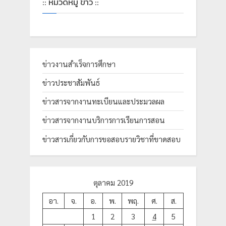
:: หมวดหมู่ ข่าว ::
ย
ร
า
ช
ข่าวงานสำเร็จการศึกษา
ภั
ฏ
ข่าวประชาสัมพันธ์
เ
ข่าวสารจากงานทะเบียนและประมวลผล
ชี
ข่าวสารจากงานบริการการเรียนการสอน
ย
ง
ข่าวสารเกี่ยวกับการขอสอบรายวิชาที่ขาดสอบ
ใ
ห
ม่
ตุลาคม 2019
อา.
จ.
อ.
พ.
พฤ.
ศ.
ส.
1
2
3
4
5