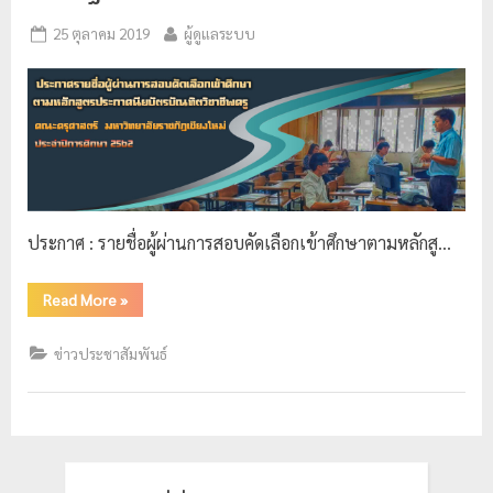
ป
25 ตุลาคม 2019
ผู้ดูแลระบบ
ร
ะ
ม
ว
ล
ผ
ล
ประกาศ : รายชื่อผู้ผ่านการสอบคัดเลือกเข้าศึกษาตามหลักสู…
ม
Read More
»
ห
า
ข่าวประชาสัมพันธ์
วิ
ท
ย
า
ลั