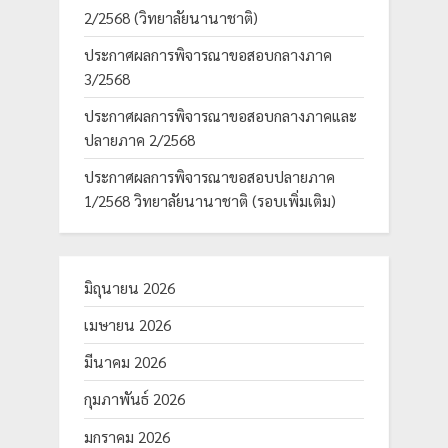
2/2568 (วิทยาลัยนานาชาติ)
ประกาศผลการพิจารณาขอสอบกลางภาค
3/2568
ประกาศผลการพิจารณาขอสอบกลางภาคและ
ปลายภาค 2/2568
ประกาศผลการพิจารณาขอสอบปลายภาค
1/2568 วิทยาลัยนานาชาติ (รอบเพิ่มเติม)
มิถุนายน 2026
เมษายน 2026
มีนาคม 2026
กุมภาพันธ์ 2026
มกราคม 2026