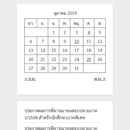
ตุลาคม 2019
อา.
จ.
อ.
พ.
พฤ.
ศ.
ส.
1
2
3
4
5
6
7
8
9
10
11
12
13
14
15
16
17
18
19
20
21
22
23
24
25
26
27
28
29
30
31
« ก.ย.
พ.ย. »
ประกาศผลการพิจารณาขอสอบปลายภาค
3/2568 สำหรับนักศึกษาภาคพิเศษ
ประกาศผลการพิจารณาขอสอบปลายภาค