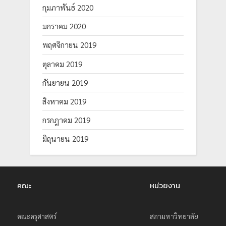
กุมภาพันธ์ 2020
มกราคม 2020
พฤศจิกายน 2019
ตุลาคม 2019
กันยายน 2019
สิงหาคม 2019
กรกฎาคม 2019
มิถุนายน 2019
คณะ
หน่วยงาน
คณะครุศาสตร์
สภามหาวิทยาลัย