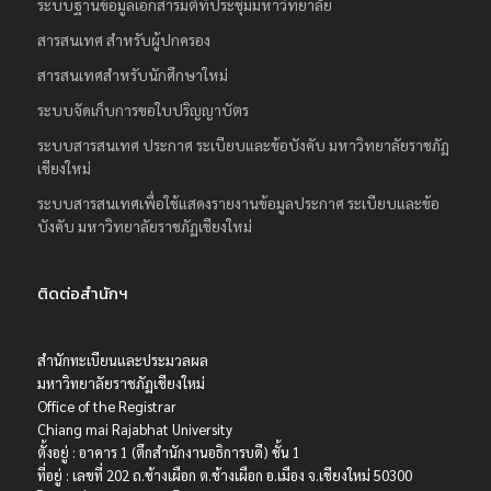
ระบบฐานข้อมูลเอกสารมติที่ประชุมมหาวิทยาลัย
สารสนเทศ สำหรับผู้ปกครอง
สารสนเทศสำหรับนักศึกษาใหม่
ระบบจัดเก็บการขอใบปริญญาบัตร
ระบบสารสนเทศ ประกาศ ระเบียบและข้อบังคับ มหาวิทยาลัยราชภัฏ
เชียงใหม่
ระบบสารสนเทศเพื่อใช้แสดงรายงานข้อมูลประกาศ ระเบียบและข้อ
บังคับ มหาวิทยาลัยราชภัฏเชียงใหม่
ติดต่อสำนักฯ
สำนักทะเบียนและประมวลผล
มหาวิทยาลัยราชภัฏเชียงใหม่
Office of the Registrar
Chiang mai Rajabhat University
ตั้งอยู่ : อาคาร 1 (ตึกสำนักงานอธิการบดี) ชั้น 1
ที่อยู่ : เลขที่ 202 ถ.ช้างเผือก ต.ช้างเผือก อ.เมือง จ.เชียงใหม่ 50300