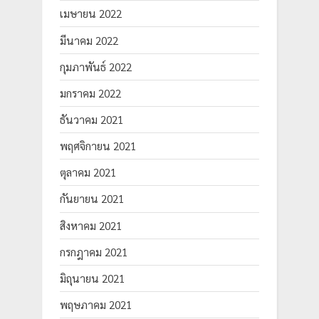
เมษายน 2022
มีนาคม 2022
กุมภาพันธ์ 2022
มกราคม 2022
ธันวาคม 2021
พฤศจิกายน 2021
ตุลาคม 2021
กันยายน 2021
สิงหาคม 2021
กรกฎาคม 2021
มิถุนายน 2021
พฤษภาคม 2021