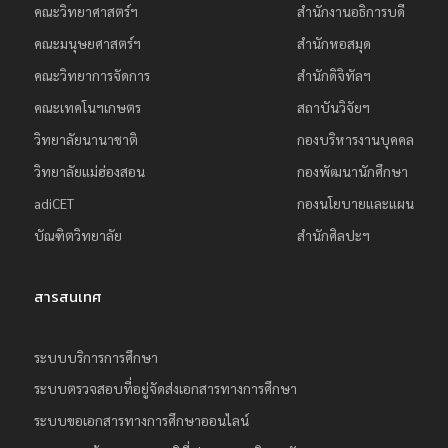
คณะวิทยาศาสตร์ฯ
สำนักงานอธิการบดี
คณะมนุษยศาสตร์ฯ
สำนักหอสมุด
คณะวิทยาการจัดการ
สำนักดิจิทัลฯ
คณะเทคโนฯเกษตร
สถาบันวิจัยฯ
วิทยาลัยนานาชาติ
กองบริหารงานบุคคล
วิทยาลัยแม่ฮ่องสอน
กองพัฒนานักศึกษา
adiCET
กองนโยบายและแผน
บัณฑิตวิทยาลัย
สำนักศิลปะฯ
สารสนเทศ
ระบบบริการการศึกษา
ระบบตรวจสอบที่อยู่จัดส่งเอกสารทางการศึกษา
ระบบขอเอกสารทางการศึกษาออนไลน์