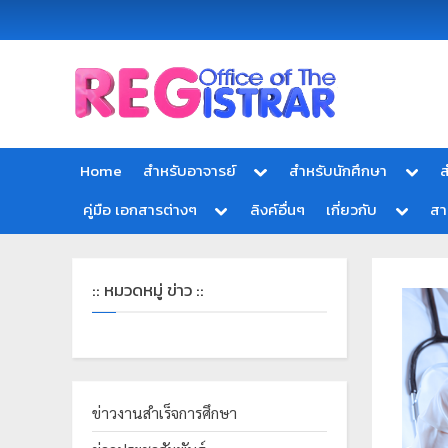
Office
สำ
of
นั
the
ก
Registrar
Home
สำหรับอาจารย์
สำหรับนักศึกษา
ส
Chiang
ท
mai
คู่มือ เอกสารต่างๆ
ลิงค์อื่นๆ
เกี่ยวกับ
ส
ะ
Rajabhat
University
เ
บี
:: หมวดหมู่ ข่าว ::
ย
น
แ
ล
ะ
ข่าวงานสำเร็จการศึกษา
ป