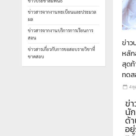
ข่าวประชาสัมพันธ์
ร
ข่าวสารจากงานทะเบียนและประมวล
ะ
ผล
ม
ข่าวสารจากงานบริการการเรียนการ
ว
สอน
ล
ข่าว
ผ
ข่าวสารเกี่ยวกับการขอสอบรายวิชาที่
หลัก
ขาดสอบ
ล
สุดท
ม
ทดสอ
ห
า
4 ต
วิ
ท
ข่า
ย
นั
า
ด้
ลั
อย
ย