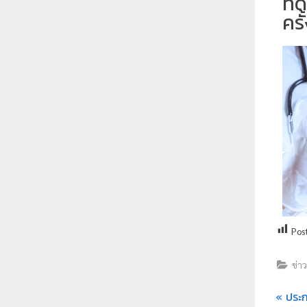
ทด
ร
ครั
า
ช
ภั
ฏ
เ
ชี
ย
ง
ใ
ห
ม่
Pos
ข่า
ประก