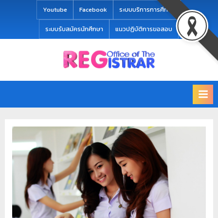
modal-check
Youtube
Facebook
ระบบบริการการศึกษา
ระบบรับสมัครนักศึกษา
แนวปฏิบัติการขอสอบ
Office
สำ
of
นั
the
ก
Registrar
Chiang
ท
mai
ะ
Rajabhat
University
เ
บี
ย
น
แ
ล
ะ