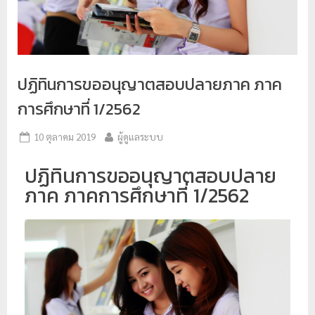
ป
ร
ะ
ม
ปฏิทินการขออนุญาตสอบปลายภาค ภาค
ว
การศึกษาที่ 1/2562
ล
ผ
10 ตุลาคม 2019
ผู้ดูแลระบบ
ล
ปฏิทินการขออนุญาตสอบปลาย
ม
ภาค ภาคการศึกษาที่ 1/2562
ห
า
วิ
ท
ย
า
ลั