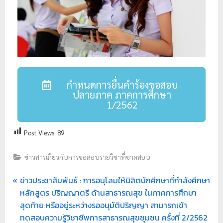
ย
ร
า
ช
ภั
ฏ
กำหนดการยื่นคำร้องขอสอบ
ปลายภาค ภาคการศึกษา
เ
1/2562
ชี
ย
Post Views:
89
ง
ใ
ข่าวสารเกี่ยวกับการขอสอบรายวิชาที่ขาดสอบ
ห
ม่
ข่าวประชาสัมพันธ์ : การอนุโลมให้นิสิตนักศึกษาที่กำลังศึกษา
หลักสูตร ปริญญาตรี ด้านสาธารณสุข ในภาคการศึกษา
สุดท้าย หรืออยู่ระหว่างรออนุมัติปริญญา สามารถเข้า
ทดสอบความรู้วิชาชีพการสาธารณสุขชุมชน ครั้งที่ 2/2562