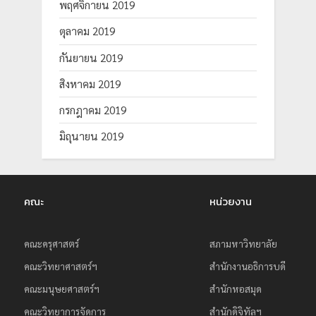
พฤศจิกายน 2019
ตุลาคม 2019
กันยายน 2019
สิงหาคม 2019
กรกฎาคม 2019
มิถุนายน 2019
คณะ
หน่วยงาน
คณะครุศาสตร์
สภามหาวิทยาลัย
คณะวิทยาศาสตร์ฯ
สำนักงานอธิการบดี
คณะมนุษยศาสตร์ฯ
สำนักหอสมุด
คณะวิทยาการจัดการ
สำนักดิจิทัลฯ