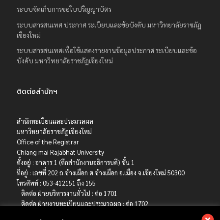
ระบบจัดเก็บการขอใบปริญญาบัตร
ระบบสารสนเทศ ประกาศ ระเบียบและข้อบังคับ มหาวิทยาลัยราชภัฏ
เชียงใหม่
ระบบสารสนเทศเพื่อใช้แสดงรายงานข้อมูลประกาศ ระเบียบและข้อ
บังคับ มหาวิทยาลัยราชภัฏเชียงใหม่
ติดต่อสำนักฯ
สำนักทะเบียนและประมวลผล
มหาวิทยาลัยราชภัฏเชียงใหม่
Office of the Registrar
Chiang mai Rajabhat University
ตั้งอยู่ : อาคาร 1 (ตึกสำนักงานอธิการบดี) ชั้น 1
ที่อยู่ : เลขที่ 202 ถ.ช้างเผือก ต.ช้างเผือก อ.เมือง จ.เชียงใหม่ 50300
โทรศัพท์ : 053-412151 ถึง 155
ติดต่อ ฝ่ายบริหารงานทั่วไป : ต่อ 1701
ติดต่อ ฝ่ายงานทะเบียนและประมวลผล : ต่อ 1702
ติดต่อ ฝ่ายบริการการศึกษา : ต่อ 1703