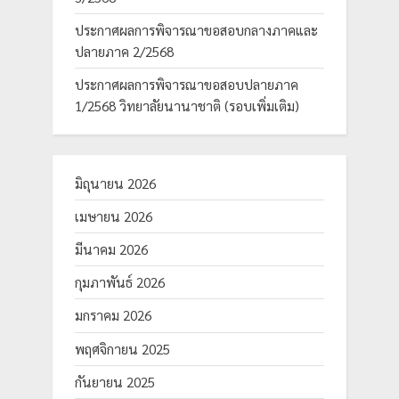
ประกาศผลการพิจารณาขอสอบกลางภาคและ
ปลายภาค 2/2568
ประกาศผลการพิจารณาขอสอบปลายภาค
1/2568 วิทยาลัยนานาชาติ (รอบเพิ่มเติม)
มิถุนายน 2026
เมษายน 2026
มีนาคม 2026
กุมภาพันธ์ 2026
มกราคม 2026
พฤศจิกายน 2025
กันยายน 2025