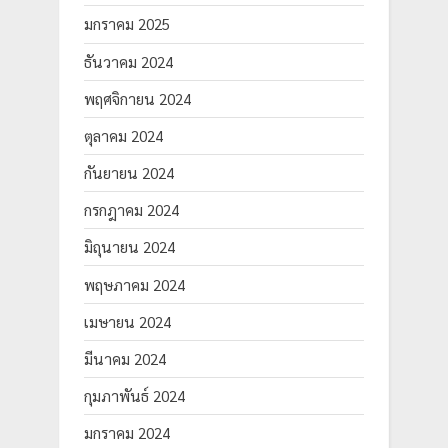
มกราคม 2025
ธันวาคม 2024
พฤศจิกายน 2024
ตุลาคม 2024
กันยายน 2024
กรกฎาคม 2024
มิถุนายน 2024
พฤษภาคม 2024
เมษายน 2024
มีนาคม 2024
กุมภาพันธ์ 2024
มกราคม 2024