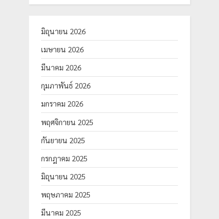
มิถุนายน 2026
เมษายน 2026
มีนาคม 2026
กุมภาพันธ์ 2026
มกราคม 2026
พฤศจิกายน 2025
กันยายน 2025
กรกฎาคม 2025
มิถุนายน 2025
พฤษภาคม 2025
มีนาคม 2025