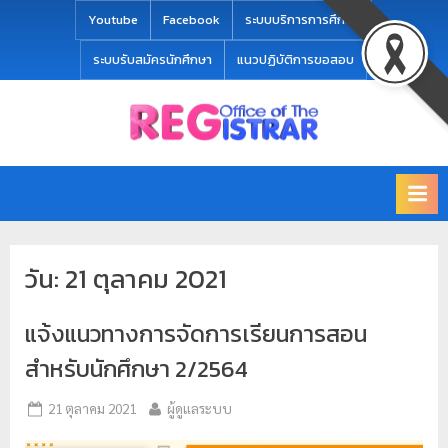
modal-check
Youtube
Facebook
ระบบบริการการศึกษา
ระบบรับสมัครนักศึกษา
แนวปฏิบัติการขอสอบ
Office
สำ
of
นั
the
ก
Registrar
Chiang
ท
mai
ะ
Rajabhat
วัน:
21 ตุลาคม 2021
University
เ
บี
แจ้งแนวทางการจัดการเรียนการสอน
ย
น
สำหรับนักศึกษา 2/2564
แ
21 ตุลาคม 2021
ผู้ดูแลระบบ
ล
ะ