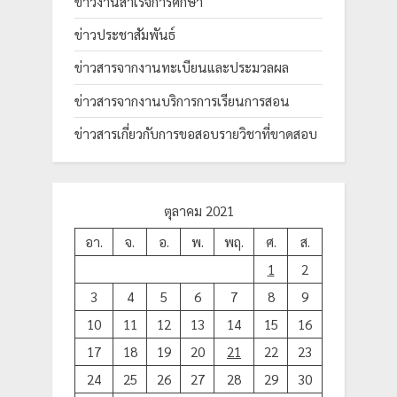
ข่าวงานสำเร็จการศึกษา
ย
ข่าวประชาสัมพันธ์
ร
ข่าวสารจากงานทะเบียนและประมวลผล
า
ช
ข่าวสารจากงานบริการการเรียนการสอน
ภั
ข่าวสารเกี่ยวกับการขอสอบรายวิชาที่ขาดสอบ
ฏ
เ
ชี
ตุลาคม 2021
ย
อา.
จ.
อ.
พ.
พฤ.
ศ.
ส.
ง
ใ
1
2
ห
3
4
5
6
7
8
9
ม่
10
11
12
13
14
15
16
17
18
19
20
21
22
23
24
25
26
27
28
29
30