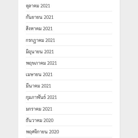
ตุลาคม 2021
กันยายน 2021
สิงหาคม 2021
กรกฎาคม 2021
มิถุนายน 2021
พฤษภาคม 2021
เมษายน 2021
มีนาคม 2021
กุมภาพันธ์ 2021
มกราคม 2021
ธันวาคม 2020
พฤศจิกายน 2020