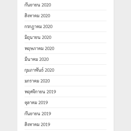
กันยายน 2020
สิงหาคม 2020
กรกฎาคม 2020
มิถุนายน 2020
พฤษภาคม 2020
มีนาคม 2020
กุมภาพันธ์ 2020
มกราคม 2020
พฤศจิกายน 2019
ตุลาคม 2019
กันยายน 2019
สิงหาคม 2019