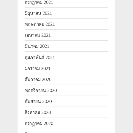
กรกฎาคม 2021
มิถุนายน 2021
พฤษภาคม 2021
เมษายน 2021
มีนาคม 2021
กุมภาพันธ์ 2021
มกราคม 2021
ธันวาคม 2020
พฤศจิกายน 2020
กันยายน 2020
สิงหาคม 2020
กรกฎาคม 2020