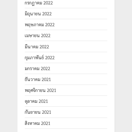
กรกฎาคม 2022
มิถุนายน 2022
พฤษภาคม 2022
เมษายน 2022
มีนาคม 2022
กุมภาพันธ์ 2022
มกราคม 2022
ธันวาคม 2021
พฤศจิกายน 2021
ตุลาคม 2021
กันยายน 2021
สิงหาคม 2021