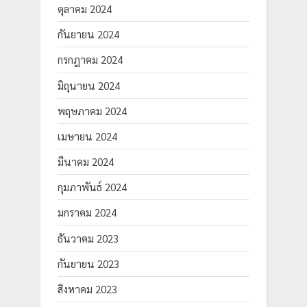
ตุลาคม 2024
กันยายน 2024
กรกฎาคม 2024
มิถุนายน 2024
พฤษภาคม 2024
เมษายน 2024
มีนาคม 2024
กุมภาพันธ์ 2024
มกราคม 2024
ธันวาคม 2023
กันยายน 2023
สิงหาคม 2023