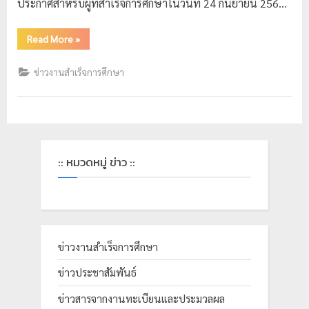
ประกาศสำหรับผู้ที่สำเร็จการศึกษาในวันที่ 24 กันยายน 256…
ป
ร
Read More
»
ะ
ข่าวงานสำเร็จการศึกษา
ม
ว
ล
ผ
ล
:: หมวดหมู่ ข่าว ::
ม
ห
า
วิ
ท
ข่าวงานสำเร็จการศึกษา
ย
ข่าวประชาสัมพันธ์
า
ข่าวสารจากงานทะเบียนและประมวลผล
ลั