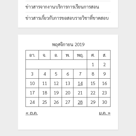
ข่าวสารจากงานบริการการเรียนการสอน
ย
ร
ข่าวสารเกี่ยวกับการขอสอบรายวิชาที่ขาดสอบ
า
ช
ภั
พฤศจิกายน 2019
ฏ
อา.
จ.
อ.
พ.
พฤ.
ศ.
ส.
เ
1
2
ชี
3
4
5
6
7
8
9
ย
ง
10
11
12
13
14
15
16
ใ
17
18
19
20
21
22
23
ห
24
25
26
27
28
29
30
ม่
« ต.ค.
ม.ค. »