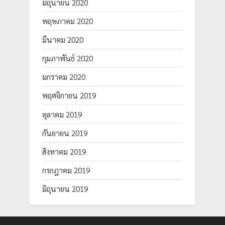
มิถุนายน 2020
พฤษภาคม 2020
มีนาคม 2020
กุมภาพันธ์ 2020
มกราคม 2020
พฤศจิกายน 2019
ตุลาคม 2019
กันยายน 2019
สิงหาคม 2019
กรกฎาคม 2019
มิถุนายน 2019