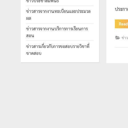
ข่าวประชาสัมพันธ์
ร
ประกาศ
ข่าวสารจากงานทะเบียนและประมวล
ะ
ผล
ม
Read
ข่าวสารจากงานบริการการเรียนการ
ว
สอน
ข่า
ล
ผ
ข่าวสารเกี่ยวกับการขอสอบรายวิชาที่
ขาดสอบ
ล
ม
ห
า
วิ
ท
ย
า
ลั
ย