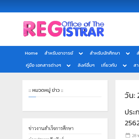
Office
สำ
of
นั
the
ก
Registrar
Home
สำหรับอาจารย์
สำหรับนักศึกษา
ส
Chiang
ท
mai
คู่มือ เอกสารต่างๆ
ลิงค์อื่นๆ
เกี่ยวกับ
ส
ะ
Rajabhat
University
เ
บี
:: หมวดหมู่ ข่าว ::
วัน:
ย
น
ประก
แ
ล
2562
ะ
ข่าวงานสำเร็จการศึกษา
28 
ป