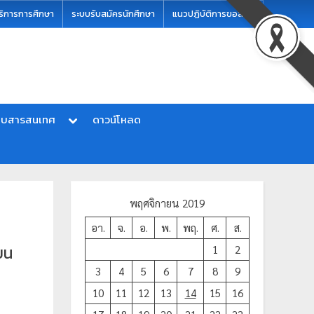
ริการการศึกษา
ระบบรับสมัครนักศึกษา
แนวปฏิบัติการขอสอบ
บบสารสนเทศ
ดาวน์โหลด
พฤศจิกายน 2019
อา.
จ.
อ.
พ.
พฤ.
ศ.
ส.
ยน
1
2
3
4
5
6
7
8
9
10
11
12
13
14
15
16