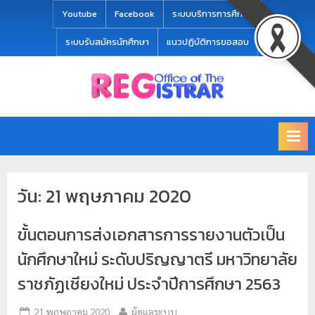
modal-check
Youtube
Facebook
ระบบบริการการศึกษา
ระบบรับสมัครนักศึกษา
แนวปฏิบัติการขอสอบ
Office
สำ
of
นั
the
ก
Registrar
Chiang
ท
mai
ะ
Rajabhat
วัน:
21 พฤษภาคม 2020
University
เ
บี
ขั้นตอนการส่งเอกสารการรายงานตัวเป็น
ย
น
นักศึกษาใหม่ ระดับปริญญาตรี มหาวิทยาลัย
แ
ราชภัฏเชียงใหม่ ประจำปีการศึกษา 2563
ล
ะ
21 พฤษภาคม 2020
ผู้ดูแลระบบ