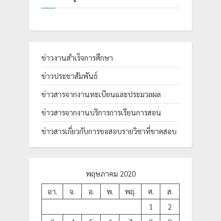
ย
ร
า
ช
ข่าวงานสำเร็จการศึกษา
ภั
ข่าวประชาสัมพันธ์
ฏ
เ
ข่าวสารจากงานทะเบียนและประมวลผล
ชี
ข่าวสารจากงานบริการการเรียนการสอน
ย
ข่าวสารเกี่ยวกับการขอสอบรายวิชาที่ขาดสอบ
ง
ใ
ห
พฤษภาคม 2020
ม่
อา.
จ.
อ.
พ.
พฤ.
ศ.
ส.
1
2