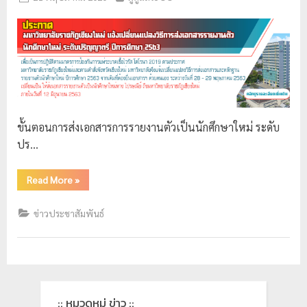
ป
ร
ะ
ม
ว
ล
ขั้นตอนการส่งเอกสารการรายงานตัวเป็นนักศึกษาใหม่ ระดับ
ผ
ปร…
ล
ม
Read More
»
ห
า
ข่าวประชาสัมพันธ์
วิ
ท
ย
า
:: หมวดหมู่ ข่าว ::
ลั