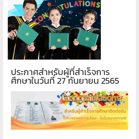
ป
ร
ะ
ม
ว
ล
ผ
ล
ประกาศสำหรับผู้ที่สำเร็จการ
ม
ศึกษาในวันที่ 27 กันยายน 2565
ห
า
วิ
ท
ย
า
ลั