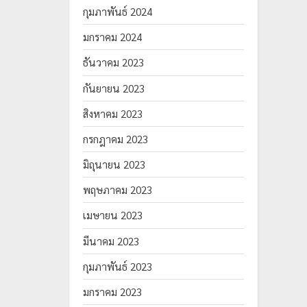
กุมภาพันธ์ 2024
มกราคม 2024
ธันวาคม 2023
กันยายน 2023
สิงหาคม 2023
กรกฎาคม 2023
มิถุนายน 2023
พฤษภาคม 2023
เมษายน 2023
มีนาคม 2023
กุมภาพันธ์ 2023
มกราคม 2023