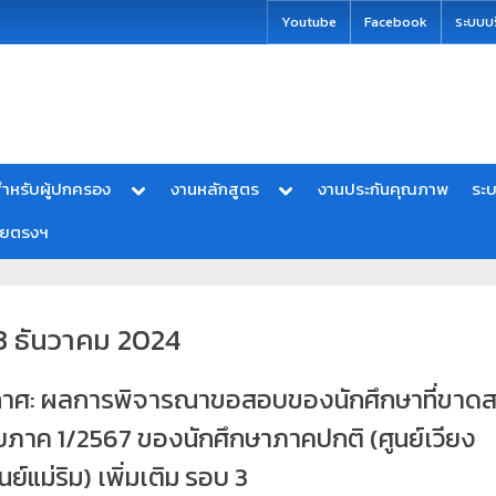
modal-check
Youtube
Facebook
ระบบบ
ำหรับผู้ปกครอง
งานหลักสูตร
งานประกันคุณภาพ
ระ
ายตรงฯ
3 ธันวาคม 2024
กาศ: ผลการพิจารณาขอสอบของนักศึกษาที่ขาด
ภาค 1/2567 ของนักศึกษาภาคปกติ (ศูนย์เวียง
ูนย์แม่ริม) เพิ่มเติม รอบ 3