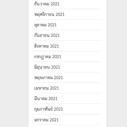
ธันวาคม 2021
พฤศจิกายน 2021
ตุลาคม 2021
กันยายน 2021
สิงหาคม 2021
กรกฎาคม 2021
มิถุนายน 2021
พฤษภาคม 2021
เมษายน 2021
มีนาคม 2021
กุมภาพันธ์ 2021
มกราคม 2021