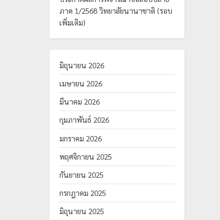
ภาค 1/2568 วิทยาลัยนานาชาติ (รอบ
เพิ่มเติม)
มิถุนายน 2026
เมษายน 2026
มีนาคม 2026
กุมภาพันธ์ 2026
มกราคม 2026
พฤศจิกายน 2025
กันยายน 2025
กรกฎาคม 2025
มิถุนายน 2025