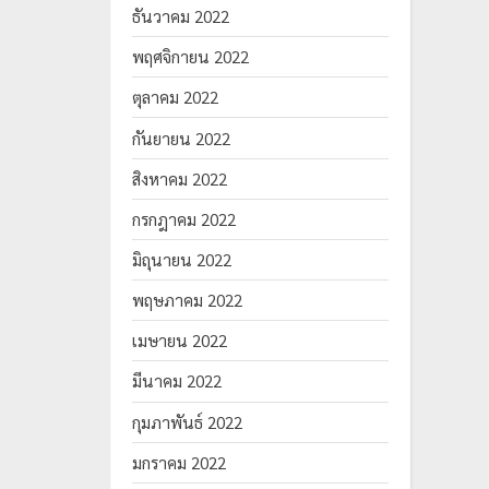
ธันวาคม 2022
พฤศจิกายน 2022
ตุลาคม 2022
กันยายน 2022
สิงหาคม 2022
กรกฎาคม 2022
มิถุนายน 2022
พฤษภาคม 2022
เมษายน 2022
มีนาคม 2022
กุมภาพันธ์ 2022
มกราคม 2022