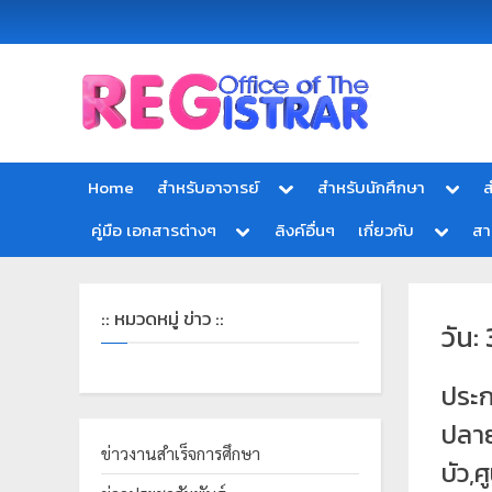
Office
สำ
of
นั
the
ก
Registrar
Home
สำหรับอาจารย์
สำหรับนักศึกษา
ส
Chiang
ท
mai
คู่มือ เอกสารต่างๆ
ลิงค์อื่นๆ
เกี่ยวกับ
ส
ะ
Rajabhat
University
เ
บี
:: หมวดหมู่ ข่าว ::
วัน:
ย
น
ประ
แ
ล
ปลาย
ะ
ข่าวงานสำเร็จการศึกษา
บัว,ศ
ป