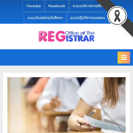
modal-check
Youtube
Facebook
ระบบบริการการศึกษา
ระบบรับสมัครนักศึกษา
แนวปฏิบัติการขอสอบ
Office
สำ
of
นั
the
ก
Registrar
Chiang
ท
mai
ะ
Rajabhat
University
เ
บี
ย
น
แ
ล
ะ