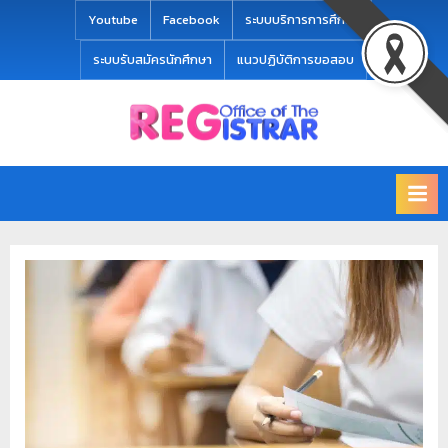
modal-check
Youtube
Facebook
ระบบบริการการศึกษา
ระบบรับสมัครนักศึกษา
แนวปฏิบัติการขอสอบ
Office
สำ
of
นั
the
ก
Registrar
Chiang
ท
mai
ะ
Rajabhat
University
เ
บี
ย
น
แ
ล
ะ