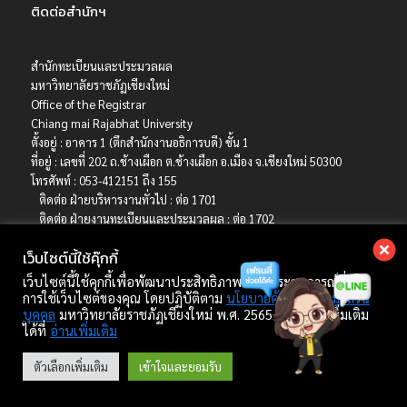
ติดต่อสำนักฯ
สำนักทะเบียนและประมวลผล
มหาวิทยาลัยราชภัฏเชียงใหม่
Office of the Registrar
Chiang mai Rajabhat University
ตั้งอยู่ : อาคาร 1 (ตึกสำนักงานอธิการบดี) ชั้น 1
ที่อยู่ : เลขที่ 202 ถ.ช้างเผือก ต.ช้างเผือก อ.เมือง จ.เชียงใหม่ 50300
โทรศัพท์ : 053-412151 ถึง 155
ติดต่อ ฝ่ายบริหารงานทั่วไป : ต่อ 1701
ติดต่อ ฝ่ายงานทะเบียนและประมวลผล : ต่อ 1702
ติดต่อ ฝ่ายบริการการศึกษา : ต่อ 1703
เว็บไซต์นี้ใช้คุ๊กกี้
ติดต่อ ฝ่ายรับเข้าศึกษา : ต่อ 1704
เบอร์มือถือ : 06-4786-8392
เว็บไซต์นี้ใช้คุกกี้เพื่อพัฒนาประสิทธิภาพ และประสบการณ์ที่ดีใน
E-mail : registrar@cmru.ac.th
การใช้เว็บไซต์ของคุณ โดยปฏิบัติตาม
นโยบายคุ้มครองข้อมูลส่วน
บุคคล
มหาวิทยาลัยราชภัฏเชียงใหม่ พ.ศ. 2565 ศึกษาเพิ่มเติม
ได้ที่
อ่านเพิ่มเติม
Copyright © 2022 สำนักทะเบียนและประมวลผล มหาวิทยาลัยราชภัฏเชียงใหม่.
ตัวเลือกเพิ่มเติม
เข้าใจและยอมรับ
developed by Winai Kankhat.
Powered by
PressBook WordPress theme