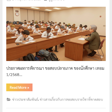
ป
ร
ะ
ม
ว
ล
ผ
ล
ม
ประกาศผลการพิจารณา ขอสอบปลายภาค ของนักศึกษา เทอม
ห
1/2568…
า
วิ
Read More
»
ท
ย
,
ข่าวประชาสัมพันธ์
ข่าวสารเกี่ยวกับการขอสอบรายวิชาที่ขาดสอบ
า
ลั