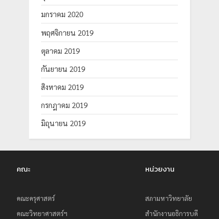
มกราคม 2020
พฤศจิกายน 2019
ตุลาคม 2019
กันยายน 2019
สิงหาคม 2019
กรกฎาคม 2019
มิถุนายน 2019
คณะ
หน่วยงาน
คณะครุศาสตร์
สภามหาวิทยาลัย
คณะวิทยาศาสตร์ฯ
สำนักงานอธิการบดี