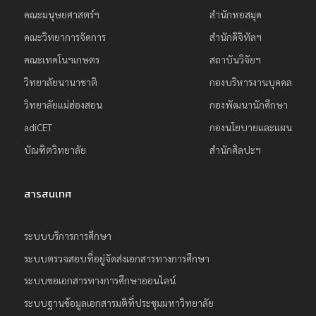
คณะมนุษยศาสตร์ฯ
สำนักหอสมุด
คณะวิทยาการจัดการ
สำนักดิจิทัลฯ
คณะเทคโนฯเกษตร
สถาบันวิจัยฯ
วิทยาลัยนานาชาติ
กองบริหารงานบุคคล
วิทยาลัยแม่ฮ่องสอน
กองพัฒนานักศึกษา
adiCET
กองนโยบายและแผน
บัณฑิตวิทยาลัย
สำนักศิลปะฯ
สารสนเทศ
ระบบบริการการศึกษา
ระบบตรวจสอบที่อยู่จัดส่งเอกสารทางการศึกษา
ระบบขอเอกสารทางการศึกษาออนไลน์
ระบบฐานข้อมูลเอกสารมติที่ประชุมมหาวิทยาลัย