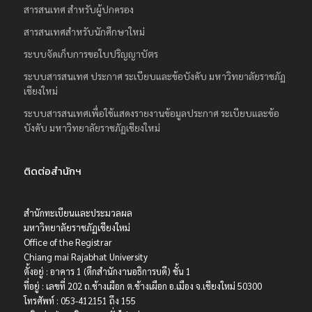
สารสนเทศ สำหรับผู้ปกครอง
สารสนเทศสำหรับนักศึกษาใหม่
ระบบจัดเก็บการขอใบปริญญาบัตร
ระบบสารสนเทศ ประกาศ ระเบียบและข้อบังคับ มหาวิทยาลัยราชภัฏ
เชียงใหม่
ระบบสารสนเทศเพื่อใช้แสดงรายงานข้อมูลประกาศ ระเบียบและข้อ
บังคับ มหาวิทยาลัยราชภัฏเชียงใหม่
ติดต่อสำนักฯ
สำนักทะเบียนและประมวลผล
มหาวิทยาลัยราชภัฏเชียงใหม่
Office of the Registrar
Chiang mai Rajabhat University
ตั้งอยู่ : อาคาร 1 (ตึกสำนักงานอธิการบดี) ชั้น 1
ที่อยู่ : เลขที่ 202 ถ.ช้างเผือก ต.ช้างเผือก อ.เมือง จ.เชียงใหม่ 50300
โทรศัพท์ : 053-412151 ถึง 155