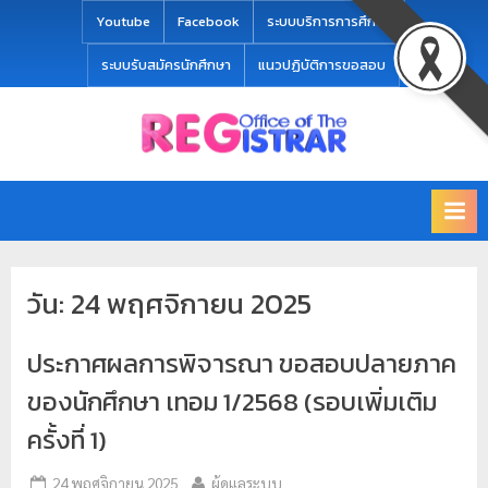
modal-check
Youtube
Facebook
ระบบบริการการศึกษา
ระบบรับสมัครนักศึกษา
แนวปฏิบัติการขอสอบ
Office
สำ
of
นั
the
ก
Registrar
Chiang
ท
mai
ะ
Rajabhat
วัน:
24 พฤศจิกายน 2025
University
เ
บี
ประกาศผลการพิจารณา ขอสอบปลายภาค
ย
น
ของนักศึกษา เทอม 1/2568 (รอบเพิ่มเติม
แ
ครั้งที่ 1)
ล
ะ
24 พฤศจิกายน 2025
ผู้ดูแลระบบ