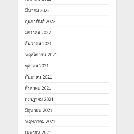
มีนาคม 2022
กุมภาพันธ์ 2022
มกราคม 2022
ธันวาคม 2021
พฤศจิกายน 2021
ตุลาคม 2021
กันยายน 2021
สิงหาคม 2021
กรกฎาคม 2021
มิถุนายน 2021
พฤษภาคม 2021
เมษายน 2021