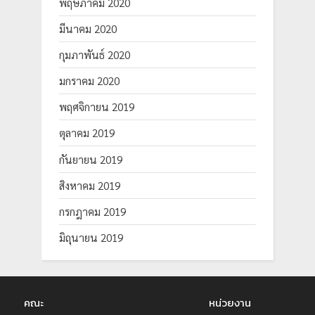
พฤษภาคม 2020
มีนาคม 2020
กุมภาพันธ์ 2020
มกราคม 2020
พฤศจิกายน 2019
ตุลาคม 2019
กันยายน 2019
สิงหาคม 2019
กรกฎาคม 2019
มิถุนายน 2019
คณะ
หน่วยงาน