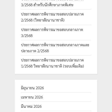
3/2568 สำหรับนักศึกษาภาคพิเศษ
ประกาศผลการพิจารณาขอสอบปลายภาค
2/2568 (วิทยาลัยนานาชาติ)
ประกาศผลการพิจารณาขอสอบกลางภาค
3/2568
ประกาศผลการพิจารณาขอสอบกลางภาคและ
ปลายภาค 2/2568
ประกาศผลการพิจารณาขอสอบปลายภาค
1/2568 วิทยาลัยนานาชาติ (รอบเพิ่มเติม)
มิถุนายน 2026
เมษายน 2026
มีนาคม 2026