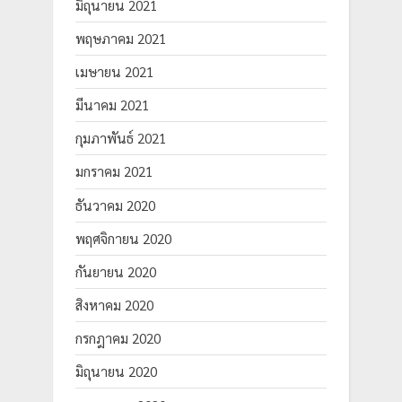
มิถุนายน 2021
พฤษภาคม 2021
เมษายน 2021
มีนาคม 2021
กุมภาพันธ์ 2021
มกราคม 2021
ธันวาคม 2020
พฤศจิกายน 2020
กันยายน 2020
สิงหาคม 2020
กรกฎาคม 2020
มิถุนายน 2020