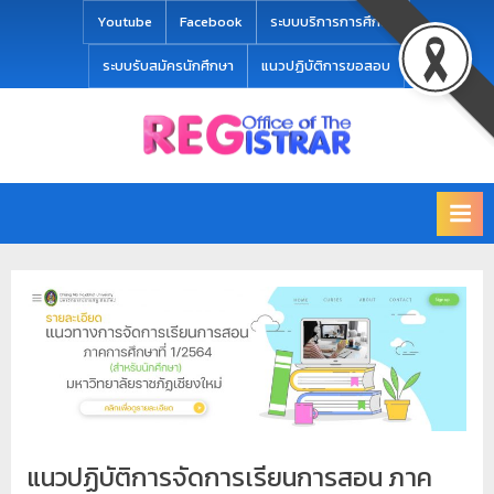
modal-check
Youtube
Facebook
ระบบบริการการศึกษา
ระบบรับสมัครนักศึกษา
แนวปฏิบัติการขอสอบ
Office
สำ
of
นั
the
ก
Registrar
Chiang
ท
mai
ะ
Rajabhat
University
เ
บี
ย
น
แ
ล
แนวปฏิบัติการจัดการเรียนการสอน ภาค
ะ