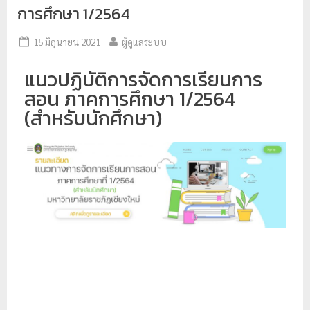
การศึกษา 1/2564
ป
ร
15 มิถุนายน 2021
ผู้ดูแลระบบ
ะ
แนวปฏิบัติการจัดการเรียนการ
ม
สอน ภาคการศึกษา 1/2564
ว
(สำหรับนักศึกษา)
ล
ผ
ล
ม
ห
า
วิ
ท
ย
า
ลั